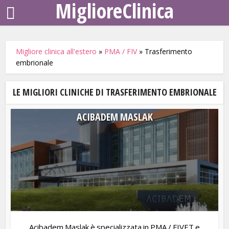
MiglioreClinica
Migliore clinica all'estero
»
PMA / FIV
»
Trasferimento
embrionale
LE MIGLIORI CLINICHE DI TRASFERIMENTO EMBRIONALE
ACIBADEM MASLAK
Acibadem Maslak è specializzata in PMA / FIVET e